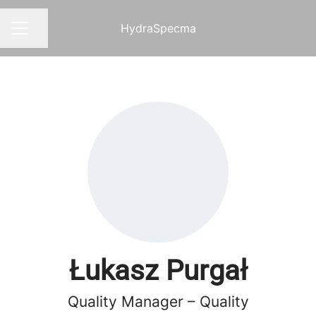
HydraSpecma
Dela sidan
KARRIÄRMENY
Łukasz Purgał
Quality Manager – Quality