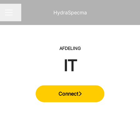
HydraSpecma
Pagina delen
CARRIÈREMENU
AFDELING
IT
Connect